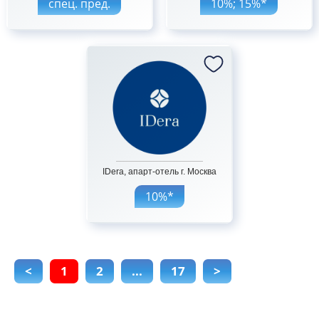
спец. пред.
10%; 15%*
IDera, апарт-отель г. Москва
10%*
<
1
2
...
17
>