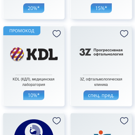
20%*
ПРОМОКОД
KDL (КДЛ), медицинская
ЗZ, офтальмологическая
лаборатория
клиника
10%*
спец. пред.