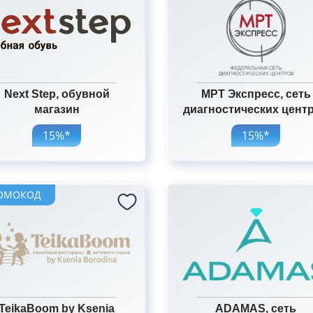
Next Step, обувной
МРТ Экспресс, сеть
магазин
диагностических цент
15%*
15%*
ОМОКОД
TeikaBoom by Ksenia
ADAMAS, сеть