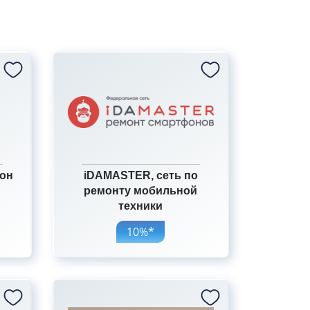
лон
iDAMASTER, сеть по
ремонту мобильной
техники
10%*