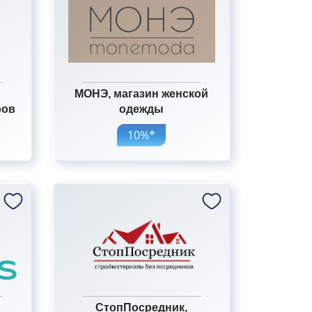
МОНЭ, магазин женской
ров
одежды
10%*
СтопПосредник,