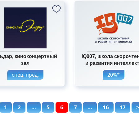
ьдар, киноконцертный
IQ007, школа скорочте
зал
и развития интеллек
спец. пред.
20%*
1
2
...
5
6
7
...
16
17