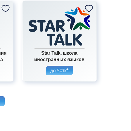
ния
Star Talk, школа
та
иностранных языков
до 50%*
>