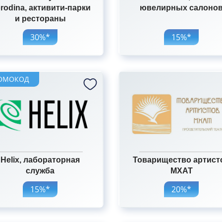
rodina, активити-парки
ювелирных салоно
и рестораны
30%*
15%*
ОМОКОД
Helix, лабораторная
Товарищество артист
служба
МХАТ
20%*