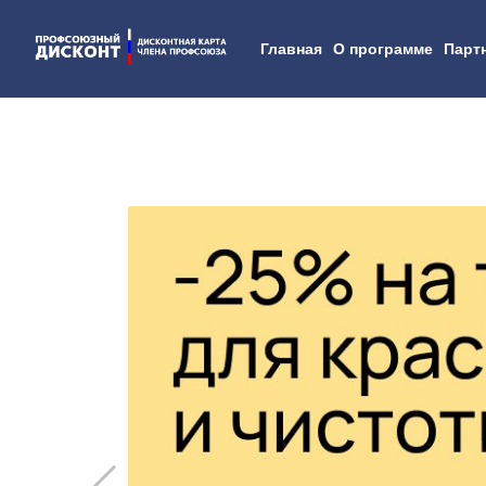
Главная
О программе
Парт